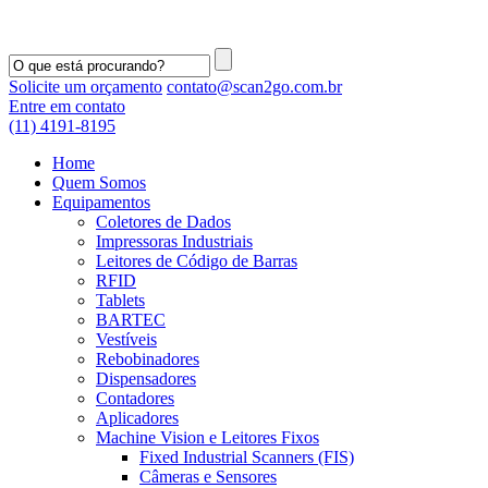
Solicite um orçamento
contato@scan2go.com.br
Entre em contato
(11) 4191-8195
Home
Quem Somos
Equipamentos
Coletores de Dados
Impressoras Industriais
Leitores de Código de Barras
RFID
Tablets
BARTEC
Vestíveis
Rebobinadores
Dispensadores
Contadores
Aplicadores
Machine Vision e Leitores Fixos
Fixed Industrial Scanners (FIS)
Câmeras e Sensores