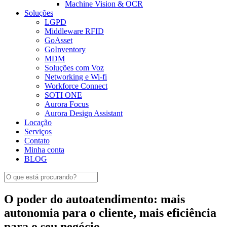
Machine Vision & OCR
Soluções
LGPD
Middleware RFID
GoAsset
GoInventory
MDM
Soluções com Voz
Networking e Wi-fi
Workforce Connect
SOTI ONE
Aurora Focus
Aurora Design Assistant
Locação
Serviços
Contato
Minha conta
BLOG
O poder do autoatendimento: mais
autonomia para o cliente, mais eficiência
para o seu negócio