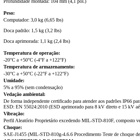
Profundidade montada: 104 mm (4,1 pol.)
Peso:
Computador: 3,0 kg (6,65 lbs)
Doca padrão: 1,5 kg (3,2 lbs)
Doca aprimorada: 1,1 kg (2,4 lbs)
Temperatura de operação:
-20°C a +50°C (-4°F a +122°F)
Temperatura de armazenamento:
-30°C a +50°C (-22°F a +122°F)
Umidade:
5% a 95% (sem condensação)
Vedação ambiental:
De forma independente certificado para atender aos padrões IP66 para
ESD: EN 55024:2010 (ESD aprimorado para 8 kV direto e 15 kV aé
Vibração:
Perfil Aleatório Proprietário excedendo MIL-STD-810F, composto v
Choque:
SAE-J1455 (MIL-STD-810g-4.6.6 Procedimento Teste de choque de 