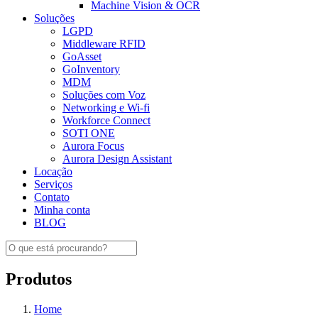
Machine Vision & OCR
Soluções
LGPD
Middleware RFID
GoAsset
GoInventory
MDM
Soluções com Voz
Networking e Wi-fi
Workforce Connect
SOTI ONE
Aurora Focus
Aurora Design Assistant
Locação
Serviços
Contato
Minha conta
BLOG
Produtos
Home