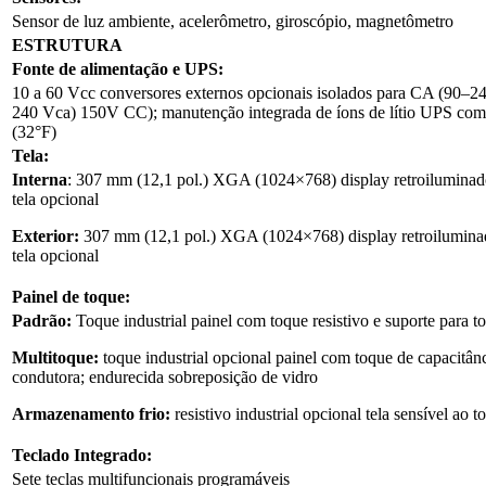
Sensor de luz ambiente, acelerômetro, giroscópio, magnetômetro
ESTRUTURA
Fonte de alimentação e UPS:
10 a 60 Vcc conversores externos opcionais isolados para CA (90–2
240 Vca) 150V CC); manutenção integrada de íons de lítio UPS com 
(32°F)
Tela:
Interna
: 307 mm (12,1 pol.) XGA (1024×768) display retroilumina
tela opcional
Exterior:
307 mm (12,1 pol.) XGA (1024×768) display retroilumina
tela opcional
Painel de toque:
Padrão:
Toque industrial painel com toque resistivo e suporte para 
Multitoque:
toque industrial opcional painel com toque de capacitânc
condutora; endurecida sobreposição de vidro
Armazenamento frio:
resistivo industrial opcional tela sensível ao
Teclado Integrado:
Sete teclas multifuncionais programáveis