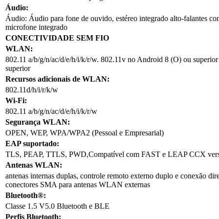
Áudio:
Áudio: Áudio para fone de ouvido, estéreo integrado alto-falantes co
microfone integrado
CONECTIVIDADE SEM FIO
WLAN:
802.11 a/b/g/n/ac/d/e/h/i/k/r/w. 802.11v no Android 8 (O) ou superi
superior
Recursos adicionais de WLAN:
802.11d/h/i/r/k/w
Wi-Fi:
802.11 a/b/g/n/ac/d/e/h/i/k/r/w
Segurança WLAN:
OPEN, WEP, WPA/WPA2 (Pessoal e Empresarial)
EAP suportado:
TLS, PEAP, TTLS, PWD,Compatível com FAST e LEAP CCX vers
Antenas WLAN:
antenas internas duplas, controle remoto externo duplo e conexão dire
conectores SMA para antenas WLAN externas
Bluetooth®:
Classe 1.5 V5.0 Bluetooth e BLE
Perfis Bluetooth: